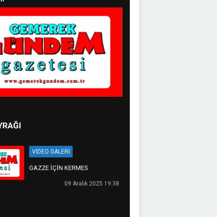
YRAĞI
VİDEO GALERİ
GAZZE İÇİN KERMES
09 Aralık 2025 19:38