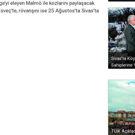
e’yi eleyen Malmö ile kozlarını paylaşacak.
sveç’te, rövanşını ise 25 Ağustos’ta Sivas’ta
Sivas’ta Kö
Sahiplerine V
TÜİK Açıklad