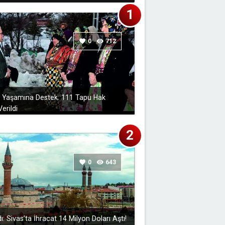
favorite
0
visibility
712
y Yaşamına Destek: 111 Tapu Hak
erildi
favorite
0
visibility
643
ı: Sivas’ta İhracat 14 Milyon Doları Aştı!