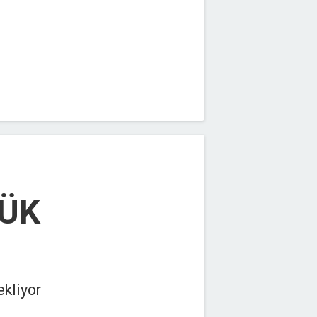
YÜK
ekliyor