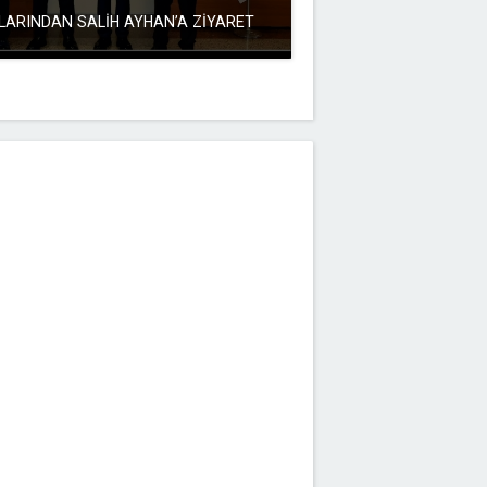
LARINDAN SALİH AYHAN’A ZİYARET