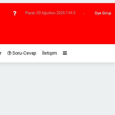
.
Pazar, 09 Ağustos 2026
7:44:4
Üye Girişi
r
Soru-Cevap
İletişim