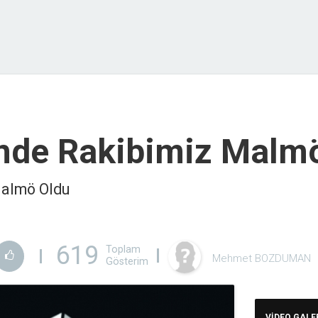
’nde Rakibimiz Malm
Malmö Oldu
619
Toplam
Mehmet BOZDUMAN
Gösterim
VİDEO GALE