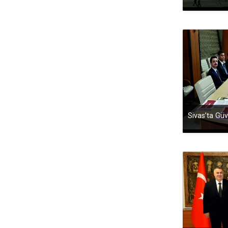
Sivas’ta Güv