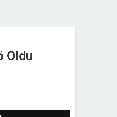
ö Oldu
Rİ