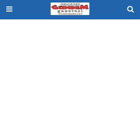
Gemerek Gündem Gazetesi Sivas Gemerek Yeniçubuk ve Çevresi