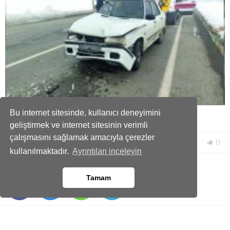
Sis Nedeniyle Görüş Düştü İki Araç Kaza Yaptı
Bu internet sitesinde, kullanıcı deneyimini
geliştirmek ve internet sitesinin verimli
çalışmasını sağlamak amacıyla çerezler
HABERİ DEĞERLENDİR
0
kullanılmaktadır.
Ayrıntıları inceleyin
PAYLAŞ
Tamam