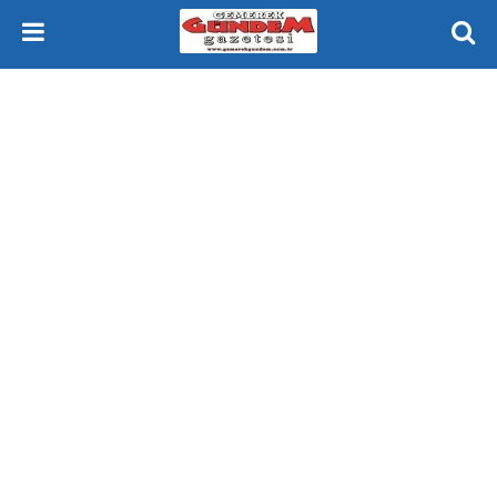
Gemerek Gündem Gazetesi Sivas Gemerek Yeniçubuk ve Çevresi