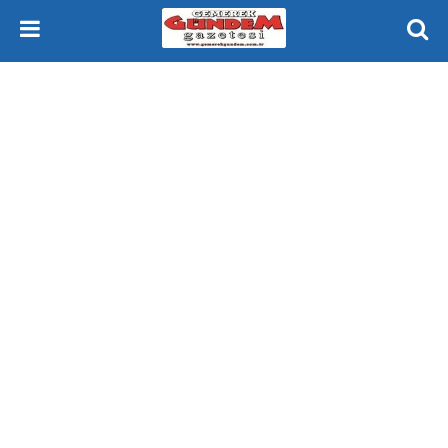
Gemerek Gündem Gazetesi Sivas Gemerek Yeniçubuk ve Çevresi