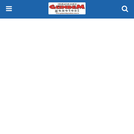
Gemerek Gündem Gazetesi Sivas Gemerek Yeniçubuk ve Çevresi