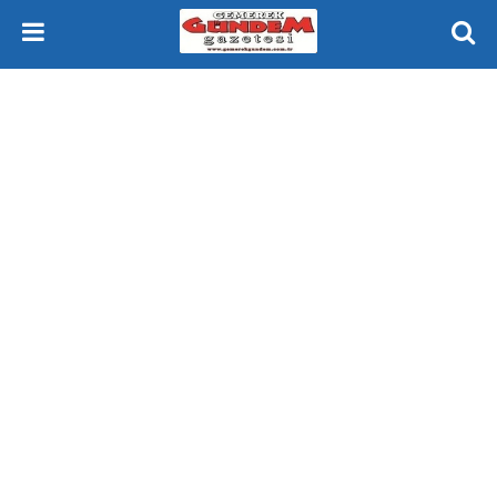
Gemerek Gündem Gazetesi Sivas Gemerek Yeniçubuk ve Çevresi