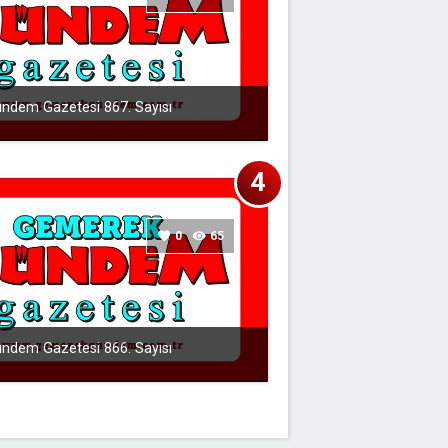
ndem Gazetesi 867. Sayısı
favorite
0
visibility
65
ndem Gazetesi 866. Sayısı