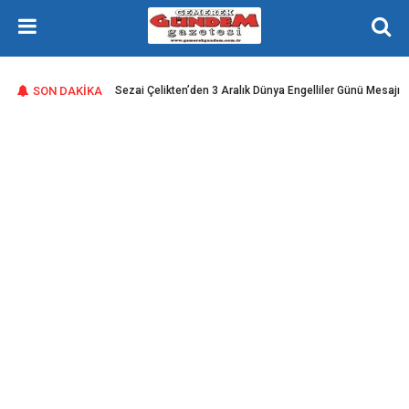
Gemerek Gündem Gazetesi Sivas Gemerek Yeniçubuk ve Çevresi
ını Üretmeye
SON DAKİKA
Sezai Çelikten’den 3 Aralık Dünya Engelliler Günü Mesajı